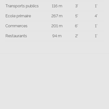
Transports publics
116 m
3'
1'
Ecole primaire
267 m
5'
4'
Commerces
201 m
6'
1'
Restaurants
94 m
2'
1'