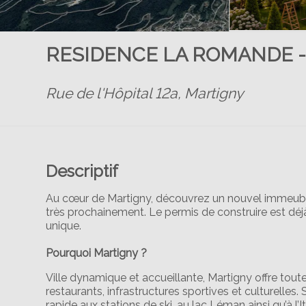
RESIDENCE LA ROMANDE - St
Rue de l'Hôpital 12a,
Martigny
Descriptif
Au cœur de Martigny, découvrez un nouvel immeuble
très prochainement. Le permis de construire est déjà
unique.
Pourquoi Martigny ?
Ville dynamique et accueillante, Martigny offre tou
restaurants, infrastructures sportives et culturelles
rapide aux stations de ski, au lac Léman ainsi qu’à l’It