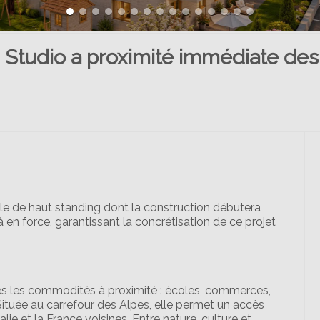
udio a proximité immédiate de
 de haut standing dont la construction débutera
 en force, garantissant la concrétisation de ce projet
tes les commodités à proximité : écoles, commerces,
. Située au carrefour des Alpes, elle permet un accès
alie et la France voisines. Entre nature, culture et