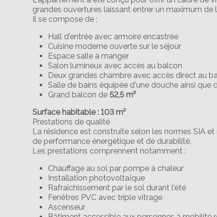
grandes ouvertures laissant entrer un maximum de l
Il se compose de :
Hall d'entrée avec armoire encastrée
Cuisine moderne ouverte sur le séjour
Espace salle à manger
Salon lumineux avec accès au balcon
Deux grandes chambre avec accès direct au b
Salle de bains équipée d'une douche ainsi que d
Grand balcon de
52
,5
m²
Surface habitable : 103 m²
Prestations de qualité
La résidence est construite selon les normes SIA et
de performance énergétique et de durabilité.
Les prestations comprennent notamment :
Chauffage au sol par pompe à chaleur
Installation photovoltaïque
Rafraîchissement par le sol durant l'été
Fenêtres PVC avec triple vitrage
Ascenseur
Bâtiment accessible aux personnes à mobilité r