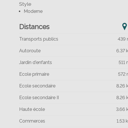
Style
Moderne
Distances
Transports publics
439
Autoroute
6.37
Jardin d'enfants
511
Ecole primaire
572
Ecole secondaire
8.26
Ecole secondaire II
8.26
Haute école
3.66
Commerces
1.53 