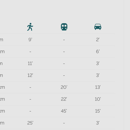
 m
9'
-
2'
 km
-
-
6'
 m
11'
-
3'
 m
12'
-
3'
 km
-
20'
13'
 km
-
22'
10'
 km
-
45'
15'
km
25'
-
3'