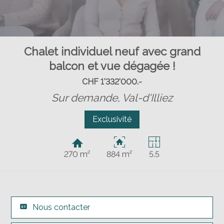
Chalet individuel neuf avec grand
balcon et vue dégagée !
CHF 1'332'000.-
Sur demande,
Val-d'Illiez
Exclusivité
270 m²
884 m²
5.5
Nous contacter