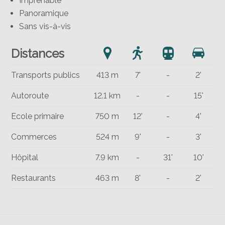
Imprenable
Panoramique
Sans vis-à-vis
Distances
Transports publics
413 m
7'
-
2'
Autoroute
12.1 km
-
-
15'
Ecole primaire
750 m
12'
-
4'
Commerces
524 m
9'
-
3'
Hôpital
7.9 km
-
31'
10'
Restaurants
463 m
8'
-
2'