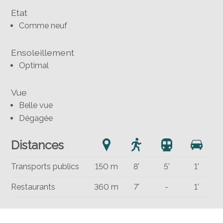
Etat
Comme neuf
Ensoleillement
Optimal
Vue
Belle vue
Dégagée
Distances
Transports publics
150 m
8'
5'
1'
Restaurants
360 m
7'
-
1'