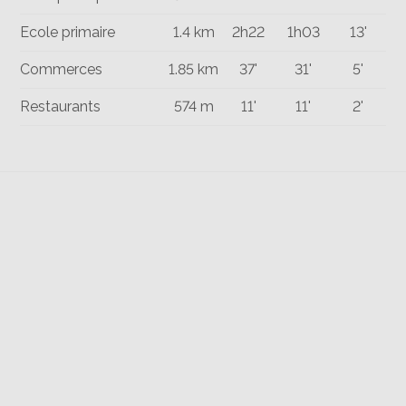
Ecole primaire
1.4 km
2h22
1h03
13'
Commerces
1.85 km
37'
31'
5'
Restaurants
574 m
11'
11'
2'