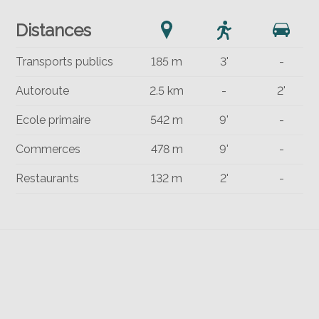
Distances
Transports publics
185 m
3'
-
Autoroute
2.5 km
-
2'
Ecole primaire
542 m
9'
-
Commerces
478 m
9'
-
Restaurants
132 m
2'
-