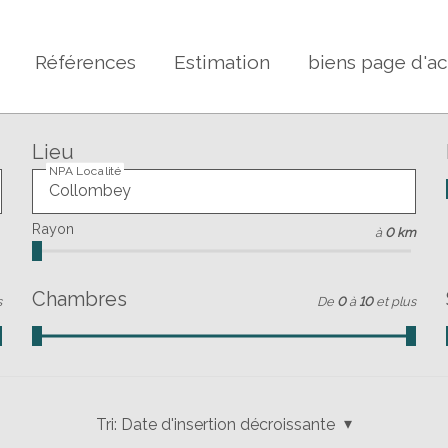
Références
Estimation
biens page d'ac
Lieu
NPA Localité
Rayon
à
0 km
Chambres
s
De
0
à
10
et plus
Tri:
Date d'insertion décroissante