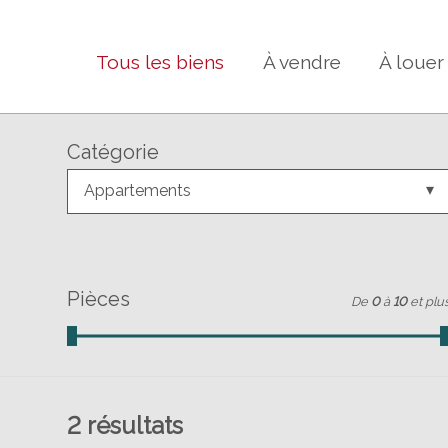
Tous les biens
À vendre
À louer
Catégorie
Appartements
Pièces
De
0
à
10
et plu
2
résultats