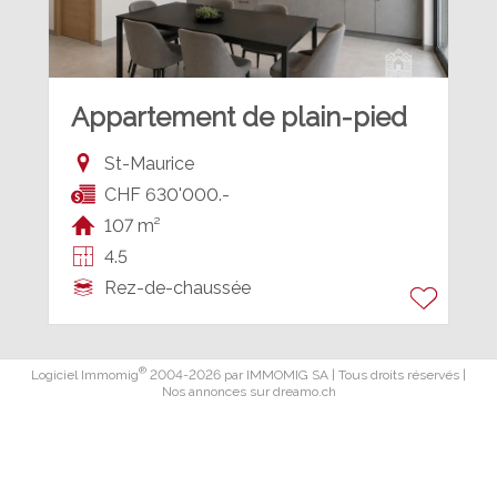
Appartement de plain-pied
St-Maurice
CHF 630'000.-
107 m²
4.5
Rez-de-chaussée
®
Logiciel Immomig
2004-2026 par IMMOMIG SA | Tous droits réservés |
Nos annonces sur
dreamo.ch