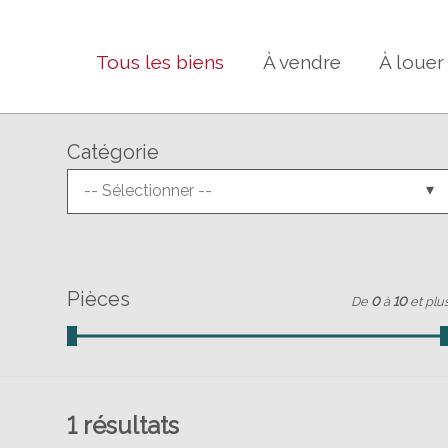
Tous les biens
À vendre
À louer
Catégorie
-- Sélectionner --
Pièces
De
0
à
10
et plu
1
résultats