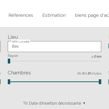
Références
Estimation
biens page d'ac
Lieu
NPA Localité
Rayon
à
0 km
Chambres
s
De
0
à
10
et plus
Tri:
Date d'insertion décroissante