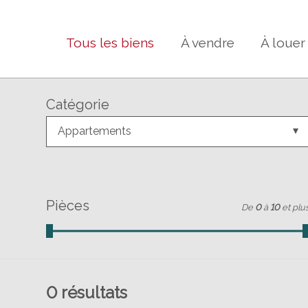
Tous les biens
À vendre
À louer
Catégorie
Appartements
Pièces
De
0
à
10
et plu
0
résultats