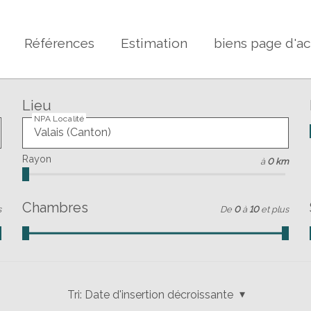
Références
Estimation
biens page d'ac
Lieu
NPA Localité
Rayon
à
0 km
Chambres
s
De
0
à
10
et plus
Tri:
Date d'insertion décroissante